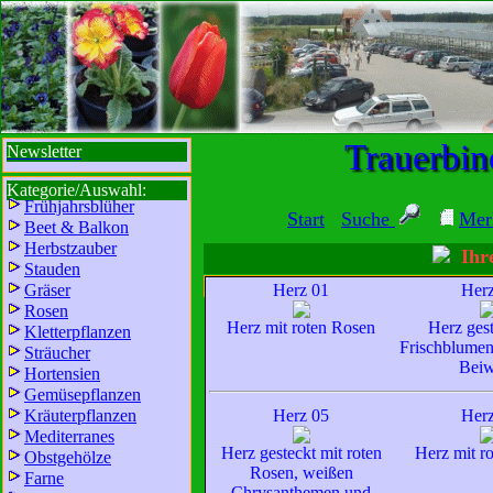
sbi
sb
bi
b
Trauerbin
Newsletter
Kategorie/Auswahl:
Frühjahrsblüher
Start
Suche
Mer
Beet & Balkon
Herbstzauber
Ihre
Stauden
Gräser
Herz 01
Herz
Name/Details
Farb
Rosen
Herz mit roten Rosen
Herz gest
Kletterpflanzen
Frischblumen
Sträucher
Wir sind für Sie da:
Beiw
Hortensien
Mo - Fr:
8 - 18 Uhr
Gemüsepflanzen
Kräuterpflanzen
Herz 05
Herz
Sa:
8 - 13 Uhr
Mediterranes
und freuen uns auf
Herz gesteckt mit roten
Herz mit r
Obstgehölze
Ihren Besuch.
Rosen, weißen
Farne
Chrysanthemen und