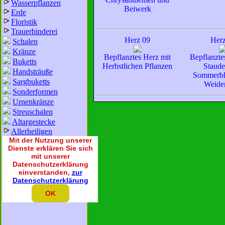
Wasserpflanzen
Beiwerk
Erde
Floristik
Trauerbinderei
Herz 09
Herz
Schalen
Kränze
Bepflanztes Herz mit
Bepflanzte
Buketts
Herbstlichen Pflanzen
Staude
Handsträuße
Sommerbl
Sargbuketts
Weide
Sonderformen
Urnenkränze
Streuschalen
Altargestecke
Allerheiligen
Mit der Nutzung unserer
Dienste erklären Sie sich
mit unserer
Datenschutzerklärung
einverstanden,
zur
Datenschutzerklärung
OK