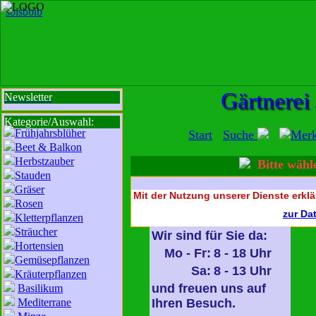
sbi
sb
bi
b
Gärtnerei
Newsletter
Kategorie/Auswahl:
Frühjahrsblüher
Start
Suche
Mer
Beet & Balkon
Herbstzauber
Bitte wähle
Stauden
Gräser
Mit der Nutzung unserer Dienste erklä
Rosen
zur Da
Kletterpflanzen
Sträucher
Wir sind für Sie da:
Hortensien
Mo - Fr:
8 - 18 Uhr
Gemüsepflanzen
Sa:
8 - 13 Uhr
Kräuterpflanzen
und freuen uns auf
Basilikum
Mediterrane
Ihren Besuch.