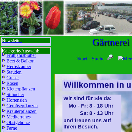
sbi
sb
bi
b
Gärtnerei
Newsletter
Kategorie/Auswahl:
Frühjahrsblüher
Start
Suche
Mer
Beet & Balkon
Herbstzauber
Stauden
Gräser
Rosen
Kletterpflanzen
Sträucher
Wir sind für Sie da:
Hortensien
Mo - Fr:
8 - 18 Uhr
Gemüsepflanzen
Kräuterpflanzen
Sa:
8 - 13 Uhr
Mediterranes
und freuen uns auf
Obstgehölze
Ihren Besuch.
Farne