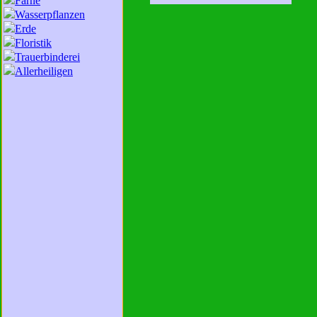
Farne
Wasserpflanzen
Erde
Floristik
Trauerbinderei
Allerheiligen