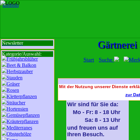
sbi
sb
bi
b
Gärtnerei
Newsletter
Kategorie/Auswahl:
Frühjahrsblüher
Start
Suche
Mer
Beet & Balkon
Herbstzauber
Stauden
Gräser
Mit der Nutzung unserer Dienste erklä
Rosen
zur Da
Kletterpflanzen
Sträucher
Wir sind für Sie da:
Hortensien
Mo - Fr:
8 - 18 Uhr
Gemüsepflanzen
Sa:
8 - 13 Uhr
Kräuterpflanzen
und freuen uns auf
Mediterranes
Obstgehölze
Ihren Besuch.