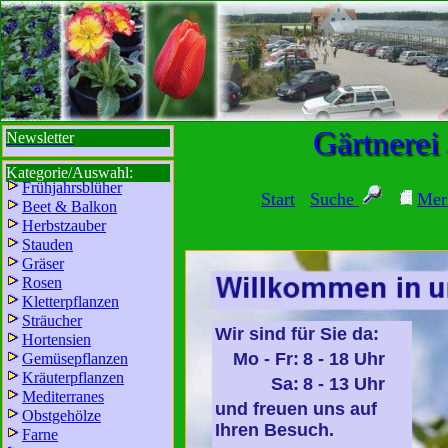
sbi
sb
bi
b
Gärtnerei
Newsletter
Kategorie/Auswahl:
Frühjahrsblüher
Start
Suche
Mer
Beet & Balkon
Herbstzauber
Stauden
Gräser
Rosen
Kletterpflanzen
Sträucher
Wir sind für Sie da:
Hortensien
Mo - Fr:
8 - 18 Uhr
Gemüsepflanzen
Kräuterpflanzen
Sa:
8 - 13 Uhr
Mediterranes
und freuen uns auf
Obstgehölze
Ihren Besuch.
Farne