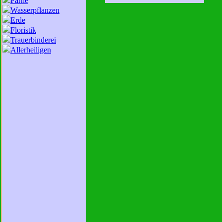
Farne
Wasserpflanzen
Erde
Floristik
Trauerbinderei
Allerheiligen