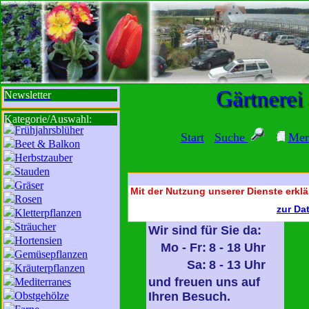
sbi
sb
bi
b
Gärtnerei
Newsletter
Kategorie/Auswahl:
Frühjahrsblüher
Start
Suche
Mer
Beet & Balkon
Herbstzauber
Stauden
Gräser
Mit der Nutzung unserer Dienste erklä
Rosen
zur Da
Kletterpflanzen
Sträucher
Wir sind für Sie da:
Hortensien
Mo - Fr:
8 - 18 Uhr
Gemüsepflanzen
Sa:
8 - 13 Uhr
Kräuterpflanzen
und freuen uns auf
Mediterranes
Obstgehölze
Ihren Besuch.