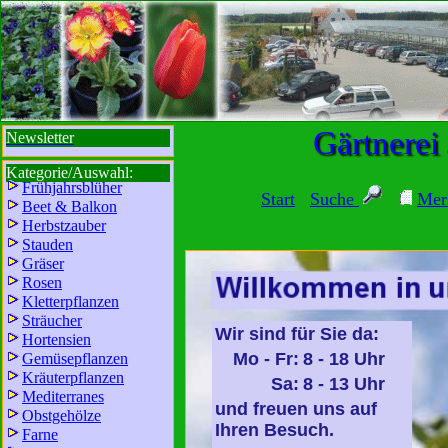
sbi
sb
bi
b
Gärtnerei
Newsletter
Kategorie/Auswahl:
Frühjahrsblüher
Start
Suche
Mer
Beet & Balkon
Herbstzauber
Stauden
Gräser
Rosen
Kletterpflanzen
Sträucher
Wir sind für Sie da:
Hortensien
Mo - Fr:
8 - 18 Uhr
Gemüsepflanzen
Kräuterpflanzen
Sa:
8 - 13 Uhr
Mediterranes
und freuen uns auf
Obstgehölze
Ihren Besuch.
Farne