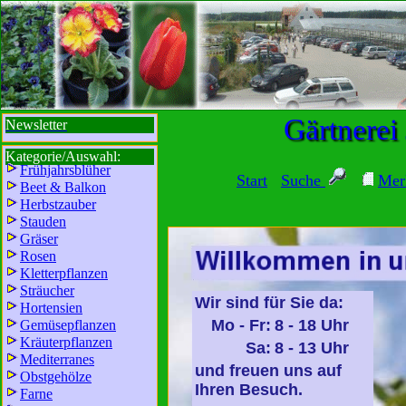
sbi
sb
bi
b
Gärtnerei
Newsletter
Kategorie/Auswahl:
Frühjahrsblüher
Start
Suche
Mer
Beet & Balkon
Herbstzauber
Stauden
Gräser
Rosen
Kletterpflanzen
Sträucher
Wir sind für Sie da:
Hortensien
Mo - Fr:
8 - 18 Uhr
Gemüsepflanzen
Kräuterpflanzen
Sa:
8 - 13 Uhr
Mediterranes
und freuen uns auf
Obstgehölze
Ihren Besuch.
Farne