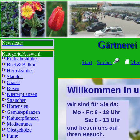
sbi
sb
bi
b
Gärtnerei
Newsletter
Kategorie/Auswahl:
Frühjahrsblüher
Start
Suche
Mer
Beet & Balkon
Herbstzauber
Stauden
Gräser
Rosen
Kletterpflanzen
Sträucher
Wir sind für Sie da:
Hortensien
Mo - Fr:
8 - 18 Uhr
Gemüsepflanzen
Kräuterpflanzen
Sa:
8 - 13 Uhr
Mediterranes
und freuen uns auf
Obstgehölze
Ihren Besuch.
Farne