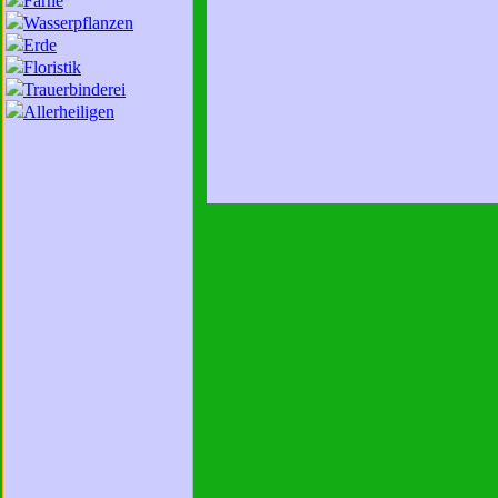
Farne
Wasserpflanzen
Erde
Floristik
Trauerbinderei
Allerheiligen