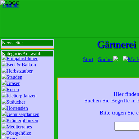
sbi
sb
bi
b
Gärtnerei
Newsletter
Kategorie/Auswahl:
Frühjahrsblüher
Start
Suche
Mer
Beet & Balkon
Herbstzauber
Stauden
Gräser
Mit der Nutzung unserer Dienste erklä
Rosen
Hier finde
zur Da
Kletterpflanzen
Suchen Sie Begriffe in
Sträucher
Wir sind für Sie da:
Hortensien
Mo - Fr:
8 - 18 Uhr
Bitte tragen Sie 
Gemüsepflanzen
Sa:
8 - 13 Uhr
Kräuterpflanzen
und freuen uns auf
Mediterranes
Obstgehölze
Ihren Besuch.