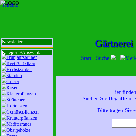
sbi
sb
bi
b
Gärtnerei
Newsletter
Kategorie/Auswahl:
Frühjahrsblüher
Start
Suche
Mer
Beet & Balkon
Herbstzauber
Stauden
Gräser
Mit der Nutzung unserer Dienste erklä
Rosen
Hier finde
zur Da
Kletterpflanzen
Suchen Sie Begriffe in
Sträucher
Wir sind für Sie da:
Hortensien
Mo - Fr:
8 - 18 Uhr
Bitte tragen Sie 
Gemüsepflanzen
Sa:
8 - 13 Uhr
Kräuterpflanzen
und freuen uns auf
Mediterranes
Obstgehölze
Ihren Besuch.