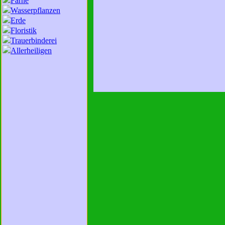
Farne
Wasserpflanzen
Erde
Floristik
Trauerbinderei
Allerheiligen