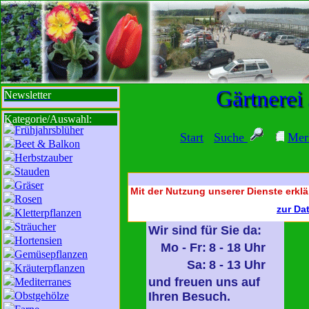
sbi
sb
bi
b
Gärtnerei
Newsletter
Kategorie/Auswahl:
Frühjahrsblüher
Start
Suche
Mer
Beet & Balkon
Herbstzauber
Stauden
Gräser
Mit der Nutzung unserer Dienste erklä
Rosen
zur Da
Kletterpflanzen
Sträucher
Wir sind für Sie da:
Hortensien
Mo - Fr:
8 - 18 Uhr
Gemüsepflanzen
Sa:
8 - 13 Uhr
Kräuterpflanzen
und freuen uns auf
Mediterranes
Obstgehölze
Ihren Besuch.