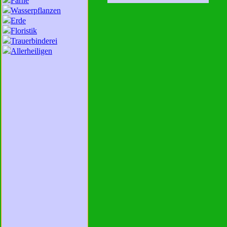
Farne
Wasserpflanzen
Erde
Floristik
Trauerbinderei
Allerheiligen