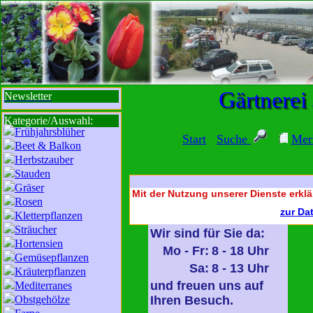
sbi
sb
bi
b
Gärtnerei
Newsletter
Kategorie/Auswahl:
Frühjahrsblüher
Start
Suche
Mer
Beet & Balkon
Herbstzauber
Stauden
Gräser
Mit der Nutzung unserer Dienste erklä
Rosen
zur Da
Kletterpflanzen
Sträucher
Wir sind für Sie da:
Hortensien
Mo - Fr:
8 - 18 Uhr
Gemüsepflanzen
Sa:
8 - 13 Uhr
Kräuterpflanzen
und freuen uns auf
Mediterranes
Obstgehölze
Ihren Besuch.