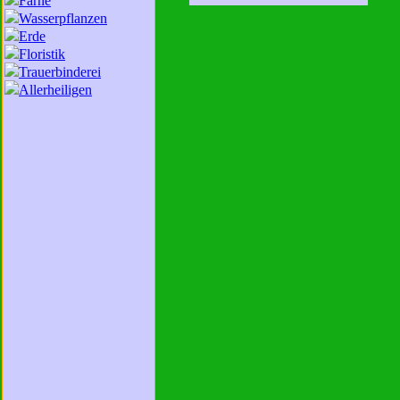
Farne
Wasserpflanzen
Erde
Floristik
Trauerbinderei
Allerheiligen