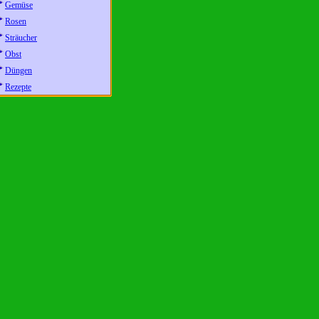
Gemüse
Rosen
Sträucher
Obst
Düngen
Rezepte