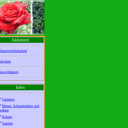
Aktionen!
lanzenverfügbarkeit
utschein
asserpflanzen
Infos
Gärtnerei
Bienen, Schmetterlinge und
sekten
Kräuter
Stauden