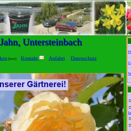
 Jahn, Untersteinbach
Pf
ken
Kontakt
Anfahrt
Datenschutz
(leer)
G
W
In