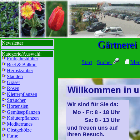
sbi
sb
bi
b
Gärtnerei
Newsletter
Kategorie/Auswahl:
Frühjahrsblüher
Start
Suche
Mer
Beet & Balkon
Herbstzauber
Stauden
Gräser
Rosen
Kletterpflanzen
Sträucher
Wir sind für Sie da:
Hortensien
Mo - Fr:
8 - 18 Uhr
Gemüsepflanzen
Kräuterpflanzen
Sa:
8 - 13 Uhr
Mediterranes
und freuen uns auf
Obstgehölze
Ihren Besuch.
Farne