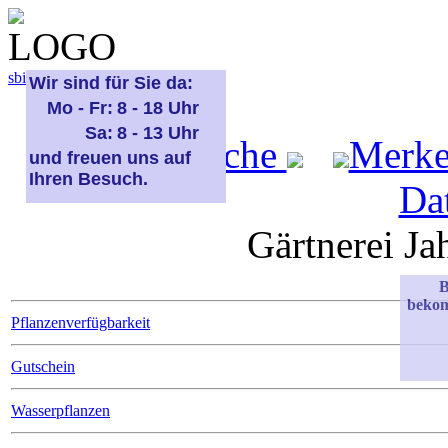
sbi
sb
bi
b
Wir sind für Sie da:
Mo - Fr:
8 - 18 Uhr
Sa:
8 - 13 Uhr
Start
Suche
Merk
und freuen uns auf
Ihren Besuch.
Da
Gärtnerei Ja
B
bekom
Pflanzenverfügbarkeit
Gutschein
Wasserpflanzen