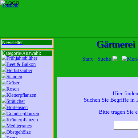
sbi
sb
bi
b
Gärtnerei
Newsletter
Kategorie/Auswahl:
Frühjahrsblüher
Start
Suche
Mer
Beet & Balkon
Herbstzauber
Stauden
Gräser
Mit der Nutzung unserer Dienste erklä
Rosen
Hier finde
zur Da
Kletterpflanzen
Suchen Sie Begriffe in
Sträucher
Wir sind für Sie da:
Hortensien
Mo - Fr:
8 - 18 Uhr
Bitte tragen Sie 
Gemüsepflanzen
Sa:
8 - 13 Uhr
Kräuterpflanzen
und freuen uns auf
Mediterranes
Obstgehölze
Ihren Besuch.