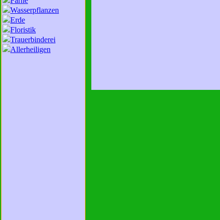
Farne
Wasserpflanzen
Erde
Floristik
Trauerbinderei
Allerheiligen