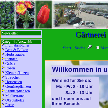
sbi
sb
bi
b
Gärtnerei
Newsletter
Kategorie/Auswahl:
Frühjahrsblüher
Start
Suche
Mer
Beet & Balkon
Herbstzauber
Stauden
Gräser
Rosen
Kletterpflanzen
Sträucher
Wir sind für Sie da:
Hortensien
Mo - Fr:
8 - 18 Uhr
Gemüsepflanzen
Kräuterpflanzen
Sa:
8 - 13 Uhr
Mediterranes
und freuen uns auf
Obstgehölze
Ihren Besuch.
Farne