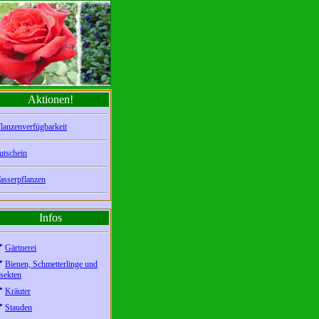
Aktionen!
lanzenverfügbarkeit
utschein
asserpflanzen
Infos
Gärtnerei
Bienen, Schmetterlinge und
sekten
Kräuter
Stauden