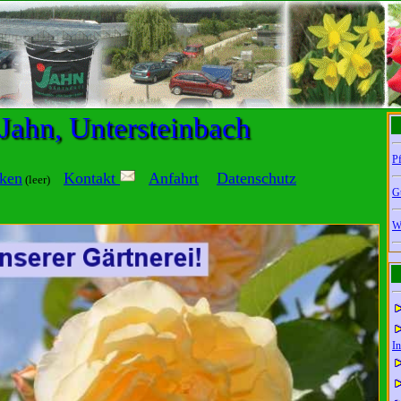
 Jahn, Untersteinbach
Pf
ken
Kontakt
Anfahrt
Datenschutz
(leer)
G
W
In