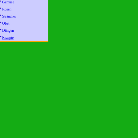
Gemüse
Rosen
Sträucher
Obst
Düngen
Rezepte