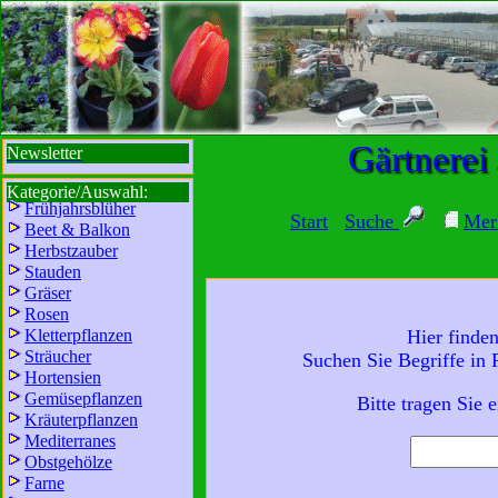
sbi
sb
bi
b
Gärtnerei
Newsletter
Kategorie/Auswahl:
Frühjahrsblüher
Start
Suche
Mer
Beet & Balkon
Herbstzauber
Stauden
Gräser
Rosen
Kletterpflanzen
Hier finde
Sträucher
Suchen Sie Begriffe in
Wir sind für Sie da:
Hortensien
Mo - Fr:
8 - 18 Uhr
Gemüsepflanzen
Bitte tragen Sie 
Kräuterpflanzen
Sa:
8 - 13 Uhr
Mediterranes
und freuen uns auf
Obstgehölze
Ihren Besuch.
Farne