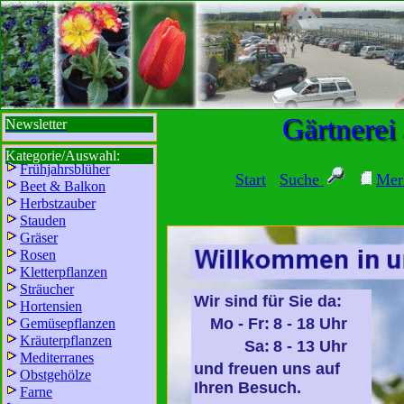
sbi
sb
bi
b
Gärtnerei
Newsletter
Kategorie/Auswahl:
Frühjahrsblüher
Start
Suche
Mer
Beet & Balkon
Herbstzauber
Stauden
Gräser
Rosen
Kletterpflanzen
Sträucher
Wir sind für Sie da:
Hortensien
Mo - Fr:
8 - 18 Uhr
Gemüsepflanzen
Kräuterpflanzen
Sa:
8 - 13 Uhr
Mediterranes
und freuen uns auf
Obstgehölze
Ihren Besuch.
Farne