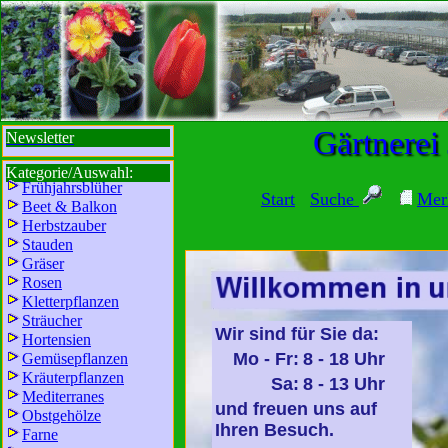
sbi
sb
bi
b
Gärtnerei
Newsletter
Kategorie/Auswahl:
Frühjahrsblüher
Start
Suche
Mer
Beet & Balkon
Herbstzauber
Stauden
Gräser
Rosen
Kletterpflanzen
Sträucher
Wir sind für Sie da:
Hortensien
Mo - Fr:
8 - 18 Uhr
Gemüsepflanzen
Kräuterpflanzen
Sa:
8 - 13 Uhr
Mediterranes
und freuen uns auf
Obstgehölze
Ihren Besuch.
Farne