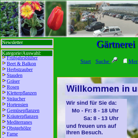
sbi
sb
bi
b
Gärtnerei
Newsletter
Kategorie/Auswahl:
Frühjahrsblüher
Start
Suche
Mer
Beet & Balkon
Herbstzauber
Stauden
Gräser
Rosen
Kletterpflanzen
Sträucher
Wir sind für Sie da:
Hortensien
Mo - Fr:
8 - 18 Uhr
Gemüsepflanzen
Kräuterpflanzen
Sa:
8 - 13 Uhr
Mediterranes
und freuen uns auf
Obstgehölze
Ihren Besuch.
Farne