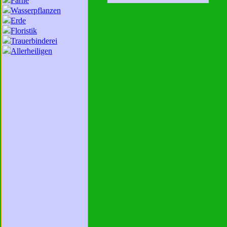
Farne
Wasserpflanzen
Erde
Floristik
Trauerbinderei
Allerheiligen