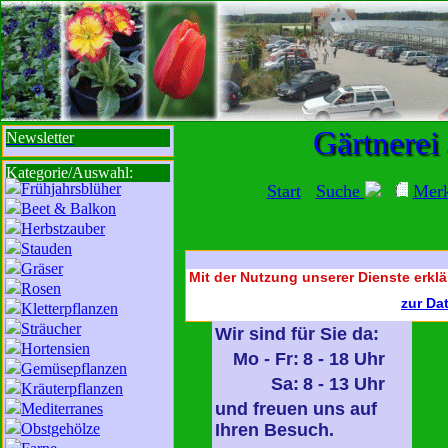
sbi
sb
bi
b
Gärtnerei
Newsletter
Kategorie/Auswahl:
Frühjahrsblüher
Start
Suche
Mer
Beet & Balkon
Herbstzauber
Stauden
Gräser
Mit der Nutzung unserer Dienste erklä
Rosen
zur Da
Kletterpflanzen
Sträucher
Wir sind für Sie da:
Hortensien
Mo - Fr:
8 - 18 Uhr
Gemüsepflanzen
Sa:
8 - 13 Uhr
Kräuterpflanzen
und freuen uns auf
Mediterranes
Obstgehölze
Ihren Besuch.