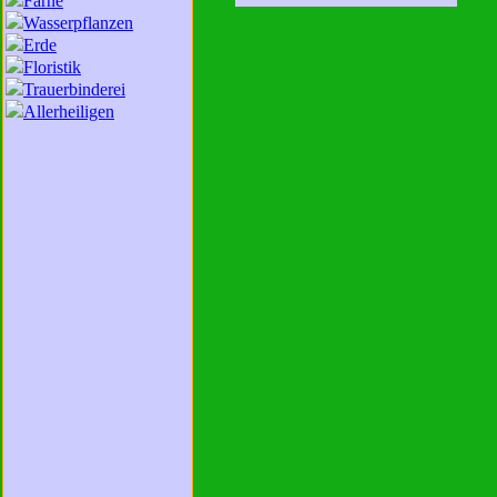
Farne
Wasserpflanzen
Erde
Floristik
Trauerbinderei
Allerheiligen