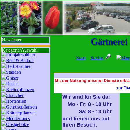
sbi
sb
bi
b
Gärtnerei
Newsletter
Kategorie/Auswahl:
Frühjahrsblüher
Start
Suche
Mer
Beet & Balkon
Herbstzauber
Stauden
Gräser
Mit der Nutzung unserer Dienste erklä
Rosen
zur Da
Kletterpflanzen
Sträucher
Wir sind für Sie da:
Hortensien
Mo - Fr:
8 - 18 Uhr
Gemüsepflanzen
Sa:
8 - 13 Uhr
Kräuterpflanzen
und freuen uns auf
Mediterranes
Obstgehölze
Ihren Besuch.