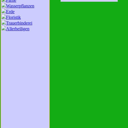
Farne
Wasserpflanzen
Erde
Floristik
Trauerbinderei
Allerheiligen