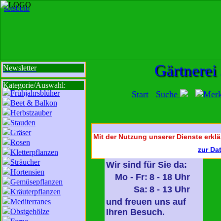
sbi
sb
bi
b
Gärtnerei
Newsletter
Kategorie/Auswahl:
Frühjahrsblüher
Start
Suche
Mer
Beet & Balkon
Herbstzauber
Stauden
Gräser
Mit der Nutzung unserer Dienste erklä
Rosen
zur Da
Kletterpflanzen
Sträucher
Wir sind für Sie da:
Hortensien
Mo - Fr:
8 - 18 Uhr
Gemüsepflanzen
Sa:
8 - 13 Uhr
Kräuterpflanzen
und freuen uns auf
Mediterranes
Obstgehölze
Ihren Besuch.