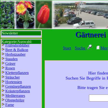
sbi
sb
bi
b
Gärtnerei
Newsletter
Kategorie/Auswahl:
Frühjahrsblüher
Start
Suche
Mer
Beet & Balkon
Herbstzauber
Stauden
Gräser
Rosen
Kletterpflanzen
Hier finde
Sträucher
Suchen Sie Begriffe in
Wir sind für Sie da:
Hortensien
Mo - Fr:
8 - 18 Uhr
Gemüsepflanzen
Bitte tragen Sie 
Kräuterpflanzen
Sa:
8 - 13 Uhr
Mediterranes
und freuen uns auf
Obstgehölze
Ihren Besuch.
Farne