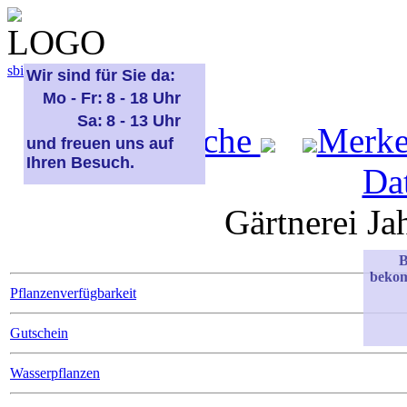
sbi
sb
bi
b
Wir sind für Sie da:
Mo - Fr:
8 - 18 Uhr
Sa:
8 - 13 Uhr
Start
Suche
Merk
und freuen uns auf
Ihren Besuch.
Da
Gärtnerei Ja
B
bekom
Pflanzenverfügbarkeit
Gutschein
Wasserpflanzen