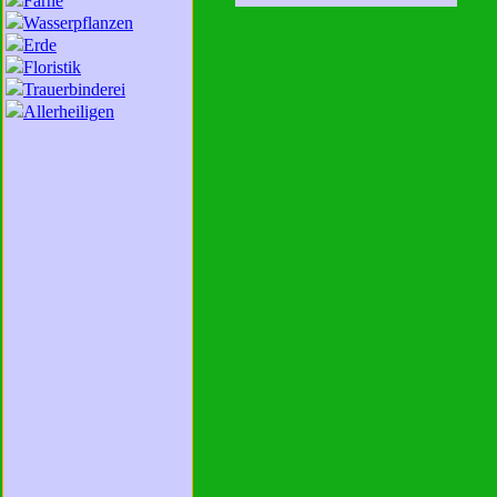
Farne
Wasserpflanzen
Erde
Floristik
Trauerbinderei
Allerheiligen