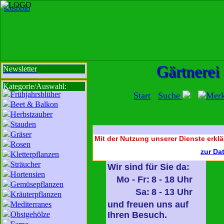
sbi
sb
bi
b
Gärtnerei
Newsletter
Kategorie/Auswahl:
Frühjahrsblüher
Start
Suche
Mer
Beet & Balkon
Herbstzauber
Stauden
Gräser
Mit der Nutzung unserer Dienste erklä
Rosen
zur Da
Kletterpflanzen
Sträucher
Wir sind für Sie da:
Hortensien
Mo - Fr:
8 - 18 Uhr
Gemüsepflanzen
Sa:
8 - 13 Uhr
Kräuterpflanzen
und freuen uns auf
Mediterranes
Obstgehölze
Ihren Besuch.