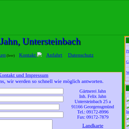
 Jahn, Untersteinbach
Pf
ken
Kontakt
Anfahrt
Datenschutz
(leer)
G
W
Kontakt und Impressum
ren Sie sich mit unserer Datenschutzerklärung einverstanden,
ns, wir werden so schnell wie möglich antworten.
tenschutzerklärung
OK
Gärtnerei Jahn
Inh. Felix Jahn
Untersteinbach 25 a
91166 Georgensgmünd
Tel.: 09172-8996
In
Fax: 09172-7879
Landkarte