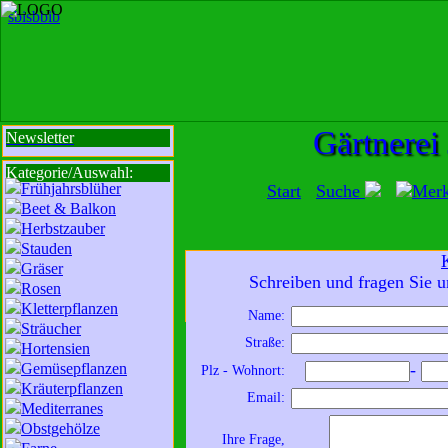
sbi
sb
bi
b
Gärtnerei
Newsletter
Kategorie/Auswahl:
Frühjahrsblüher
Start
Suche
Mer
Beet & Balkon
Herbstzauber
Stauden
Gräser
Mit der Nutzung unserer Dienste erklä
Schreiben und fragen Sie u
Rosen
zur Da
Kletterpflanzen
Name:
Sträucher
Wir sind für Sie da:
Straße:
Hortensien
Mo - Fr:
8 - 18 Uhr
Gemüsepflanzen
-
Plz - Wohnort:
Sa:
8 - 13 Uhr
Kräuterpflanzen
Email:
und freuen uns auf
Mediterranes
Obstgehölze
Ihren Besuch.
Ihre Frage,