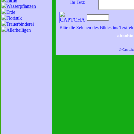
Farne
Ihr Text:
Wasserpflanzen
Erde
Floristik
Trauerbinderei
Bitte die Zeichen des Bildes ins Textfel
Allerheiligen
abschic
© Gestalt