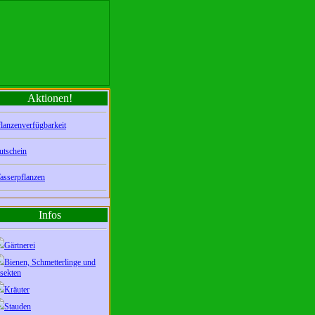
Aktionen!
lanzenverfügbarkeit
utschein
asserpflanzen
Infos
Gärtnerei
Bienen, Schmetterlinge und
sekten
Kräuter
Stauden