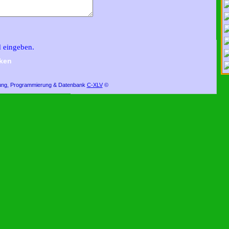
Besuchen Sie uns auf Facebook und
d eingeben.
bekommen Sie weitere
interessante
ken
Informationen über uns und
unsere Aktivitäten.
ung, Programmierung & Datenbank
C-XL
V
©