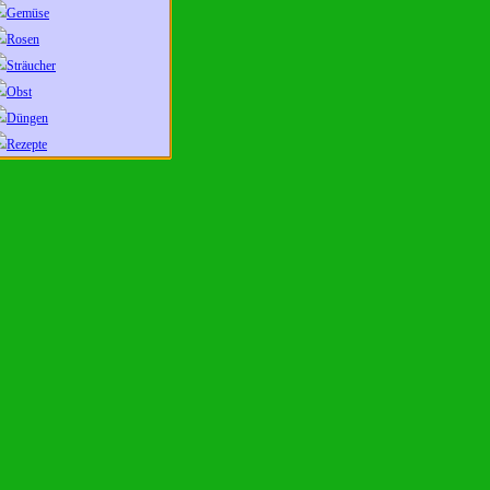
Gemüse
Rosen
Sträucher
Obst
Düngen
Rezepte