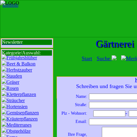
sbi
sb
bi
b
Gärtnerei
Newsletter
Kategorie/Auswahl:
Frühjahrsblüher
Start
Suche
Mer
Beet & Balkon
Herbstzauber
Stauden
Gräser
Mit der Nutzung unserer Dienste erklä
Schreiben und fragen Sie u
Rosen
zur Da
Kletterpflanzen
Name:
Sträucher
Wir sind für Sie da:
Straße:
Hortensien
Mo - Fr:
8 - 18 Uhr
Gemüsepflanzen
-
Plz - Wohnort:
Sa:
8 - 13 Uhr
Kräuterpflanzen
Email:
und freuen uns auf
Mediterranes
Obstgehölze
Ihren Besuch.
Ihre Frage,