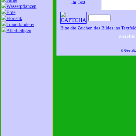
Farne
Ihr Text:
Wasserpflanzen
Erde
Floristik
Trauerbinderei
Bitte die Zeichen des Bildes ins Textfel
Allerheiligen
abschic
© Gestalt