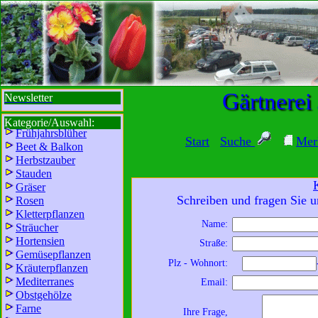
sbi
sb
bi
b
Gärtnerei
Newsletter
Kategorie/Auswahl:
Frühjahrsblüher
Start
Suche
Mer
Beet & Balkon
Herbstzauber
Stauden
Gräser
Schreiben und fragen Sie u
Rosen
Kletterpflanzen
Name:
Sträucher
Wir sind für Sie da:
Hortensien
Straße:
Mo - Fr:
8 - 18 Uhr
Gemüsepflanzen
Plz - Wohnort:
Kräuterpflanzen
Sa:
8 - 13 Uhr
Mediterranes
Email:
und freuen uns auf
Obstgehölze
Ihren Besuch.
Farne
Ihre Frage,