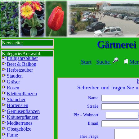
sbi
sb
bi
b
Gärtnerei
Newsletter
Kategorie/Auswahl:
Frühjahrsblüher
Start
Suche
Mer
Beet & Balkon
Herbstzauber
Stauden
Gräser
Schreiben und fragen Sie u
Rosen
Kletterpflanzen
Name:
Sträucher
Wir sind für Sie da:
Hortensien
Straße:
Mo - Fr:
8 - 18 Uhr
Gemüsepflanzen
Plz - Wohnort:
Kräuterpflanzen
Sa:
8 - 13 Uhr
Mediterranes
Email:
und freuen uns auf
Obstgehölze
Ihren Besuch.
Farne
Ihre Frage,