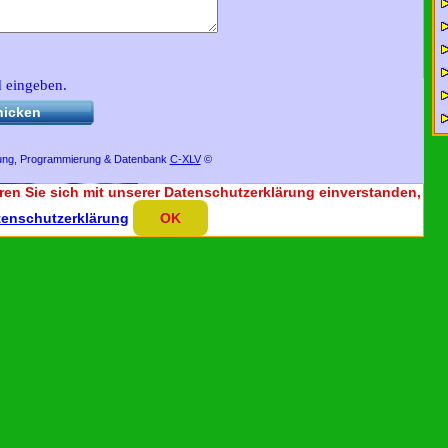
d eingeben.
Besuchen Sie uns auf Facebook und
bekommen Sie weitere
interessante
hicken
Informationen über uns und
unsere Aktivitäten.
ung, Programmierung & Datenbank
C-XL
V
©
ren Sie sich mit unserer Datenschutzerklärung einverstanden,
tenschutzerklärung
OK