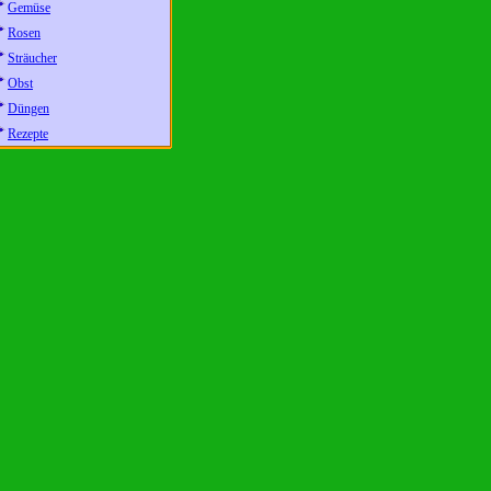
Gemüse
Rosen
Sträucher
Obst
Düngen
Rezepte