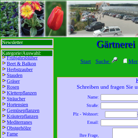
sbi
sb
bi
b
Gärtnerei
Newsletter
Kategorie/Auswahl:
Frühjahrsblüher
Start
Suche
Mer
Beet & Balkon
Herbstzauber
Stauden
Gräser
Schreiben und fragen Sie u
Rosen
Kletterpflanzen
Name:
Sträucher
Wir sind für Sie da:
Hortensien
Straße:
Mo - Fr:
8 - 18 Uhr
Gemüsepflanzen
Plz - Wohnort:
Kräuterpflanzen
Sa:
8 - 13 Uhr
Mediterranes
Email:
und freuen uns auf
Obstgehölze
Ihren Besuch.
Farne
Ihre Frage,