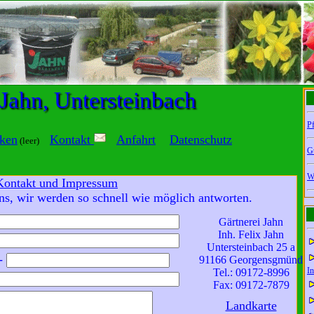
 Jahn, Untersteinbach
Pf
ken
Kontakt
Anfahrt
Datenschutz
(leer)
G
W
Kontakt und Impressum
ns, wir werden so schnell wie möglich antworten.
Gärtnerei Jahn
Inh. Felix Jahn
Untersteinbach 25 a
-
91166 Georgensgmünd
In
Tel.: 09172-8996
Fax: 09172-7879
Landkarte