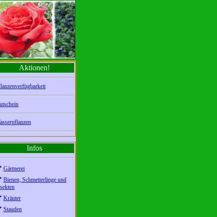
Aktionen!
lanzenverfügbarkeit
utschein
asserpflanzen
Infos
Gärtnerei
Bienen, Schmetterlinge und
sekten
Kräuter
Stauden