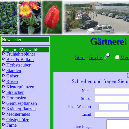
sbi
sb
bi
b
Gärtnerei
Newsletter
Kategorie/Auswahl:
Frühjahrsblüher
Start
Suche
Mer
Beet & Balkon
Herbstzauber
Stauden
Gräser
Schreiben und fragen Sie u
Rosen
Kletterpflanzen
Name:
Sträucher
Wir sind für Sie da:
Hortensien
Straße:
Mo - Fr:
8 - 18 Uhr
Gemüsepflanzen
Plz - Wohnort:
Kräuterpflanzen
Sa:
8 - 13 Uhr
Mediterranes
Email:
und freuen uns auf
Obstgehölze
Ihren Besuch.
Farne
Ihre Frage,