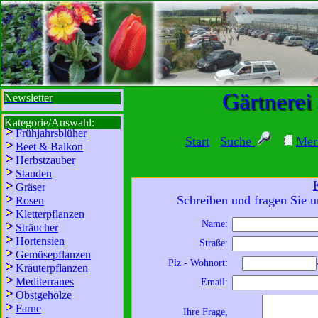
sbi
sb
bi
b
Gärtnerei
Newsletter
Kategorie/Auswahl:
Frühjahrsblüher
Start
Suche
Mer
Beet & Balkon
Herbstzauber
Stauden
Gräser
Schreiben und fragen Sie u
Rosen
Kletterpflanzen
Name:
Sträucher
Wir sind für Sie da:
Hortensien
Straße:
Mo - Fr:
8 - 18 Uhr
Gemüsepflanzen
Plz - Wohnort:
Kräuterpflanzen
Sa:
8 - 13 Uhr
Mediterranes
Email:
und freuen uns auf
Obstgehölze
Ihren Besuch.
Farne
Ihre Frage,