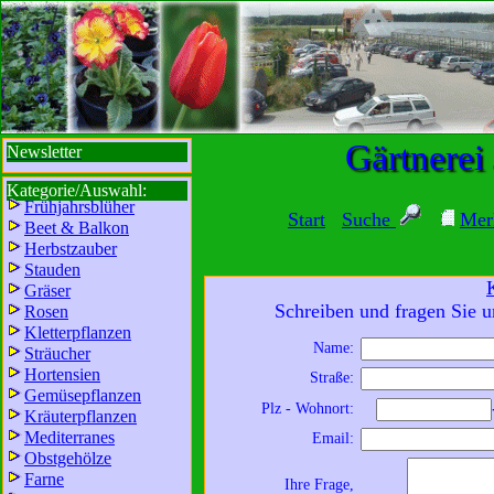
sbi
sb
bi
b
Gärtnerei
Newsletter
Kategorie/Auswahl:
Frühjahrsblüher
Start
Suche
Mer
Beet & Balkon
Herbstzauber
Stauden
Gräser
Schreiben und fragen Sie u
Rosen
Kletterpflanzen
Name:
Sträucher
Wir sind für Sie da:
Hortensien
Straße:
Mo - Fr:
8 - 18 Uhr
Gemüsepflanzen
Plz - Wohnort:
Kräuterpflanzen
Sa:
8 - 13 Uhr
Mediterranes
Email:
und freuen uns auf
Obstgehölze
Ihren Besuch.
Farne
Ihre Frage,