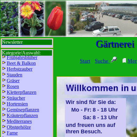
sbi
sb
bi
b
Gärtnerei
Newsletter
Kategorie/Auswahl:
Frühjahrsblüher
Start
Suche
Mer
Beet & Balkon
Herbstzauber
Stauden
Gräser
Rosen
Kletterpflanzen
Sträucher
Wir sind für Sie da:
Hortensien
Mo - Fr:
8 - 18 Uhr
Gemüsepflanzen
Kräuterpflanzen
Sa:
8 - 13 Uhr
Mediterranes
und freuen uns auf
Obstgehölze
Ihren Besuch.
Farne