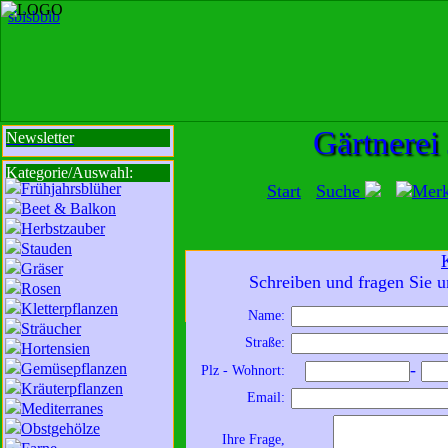
sbi
sb
bi
b
Gärtnerei
Newsletter
Kategorie/Auswahl:
Frühjahrsblüher
Start
Suche
Mer
Beet & Balkon
Herbstzauber
Stauden
Gräser
Mit der Nutzung unserer Dienste erklä
Schreiben und fragen Sie u
Rosen
zur Da
Kletterpflanzen
Name:
Sträucher
Wir sind für Sie da:
Straße:
Hortensien
Mo - Fr:
8 - 18 Uhr
Gemüsepflanzen
-
Plz - Wohnort:
Sa:
8 - 13 Uhr
Kräuterpflanzen
Email:
und freuen uns auf
Mediterranes
Obstgehölze
Ihren Besuch.
Ihre Frage,