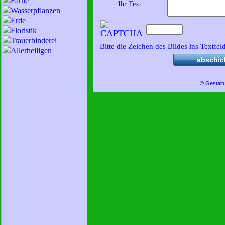
Farne
Ihr Text:
Wasserpflanzen
Erde
Floristik
Trauerbinderei
Bitte die Zeichen des Bildes ins Textfel
Allerheiligen
abschic
© Gestalt