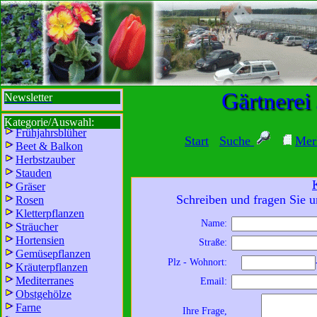
sbi
sb
bi
b
Gärtnerei
Newsletter
Kategorie/Auswahl:
Frühjahrsblüher
Start
Suche
Mer
Beet & Balkon
Herbstzauber
Stauden
Gräser
Schreiben und fragen Sie u
Rosen
Kletterpflanzen
Name:
Sträucher
Wir sind für Sie da:
Hortensien
Straße:
Mo - Fr:
8 - 18 Uhr
Gemüsepflanzen
Plz - Wohnort:
Kräuterpflanzen
Sa:
8 - 13 Uhr
Mediterranes
Email:
und freuen uns auf
Obstgehölze
Ihren Besuch.
Farne
Ihre Frage,