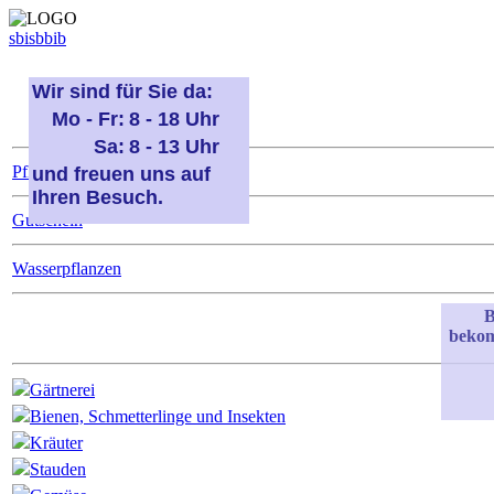
sbi
sb
bi
b
Wir sind für Sie da:
Mo - Fr:
8 - 18 Uhr
Sa:
8 - 13 Uhr
Pflanzenverfügbarkeit
und freuen uns auf
Ihren Besuch.
Gutschein
Wasserpflanzen
B
bekom
Gärtnerei
Bienen, Schmetterlinge und Insekten
Kräuter
Stauden