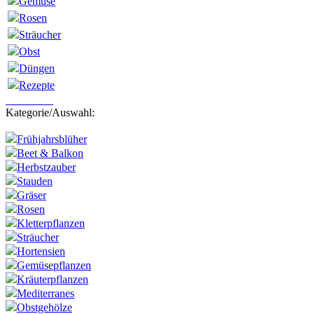
Gemüse
Rosen
Sträucher
Obst
Düngen
Rezepte
Newsletter
Kategorie/Auswahl:
Frühjahrsblüher
Beet & Balkon
Herbstzauber
Stauden
Gräser
Rosen
Kletterpflanzen
Sträucher
Hortensien
Gemüsepflanzen
Kräuterpflanzen
Mediterranes
Obstgehölze