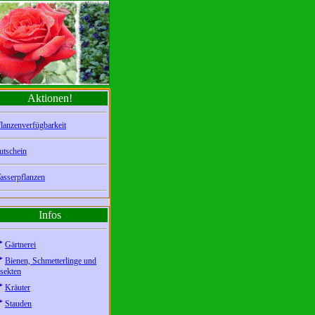
Aktionen!
lanzenverfügbarkeit
utschein
asserpflanzen
Infos
Gärtnerei
Bienen, Schmetterlinge und
sekten
Kräuter
Stauden