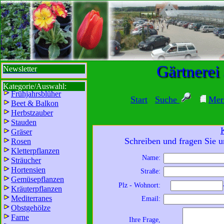
sbi
sb
bi
b
Gärtnerei
Newsletter
Kategorie/Auswahl:
Frühjahrsblüher
Start
Suche
Mer
Beet & Balkon
Herbstzauber
Stauden
Gräser
Schreiben und fragen Sie u
Rosen
Kletterpflanzen
Name:
Sträucher
Wir sind für Sie da:
Hortensien
Straße:
Mo - Fr:
8 - 18 Uhr
Gemüsepflanzen
Plz - Wohnort:
Kräuterpflanzen
Sa:
8 - 13 Uhr
Mediterranes
Email:
und freuen uns auf
Obstgehölze
Ihren Besuch.
Farne
Ihre Frage,