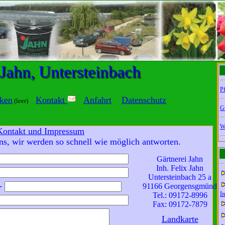
 Jahn, Untersteinbach
Pf
ken
Kontakt
Anfahrt
Datenschutz
(leer)
G
W
Kontakt und Impressum
ns, wir werden so schnell wie möglich antworten.
Gärtnerei Jahn
Inh. Felix Jahn
Untersteinbach 25 a
-
91166 Georgensgmünd
In
Tel.: 09172-8996
Fax: 09172-7879
Landkarte