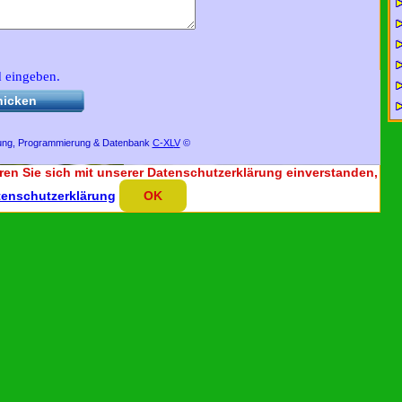
d eingeben.
Besuchen Sie uns auf Facebook und
bekommen Sie weitere
interessante
hicken
Informationen über uns und
unsere Aktivitäten.
ung, Programmierung & Datenbank
C-XL
V
©
ren Sie sich mit unserer Datenschutzerklärung einverstanden,
tenschutzerklärung
OK