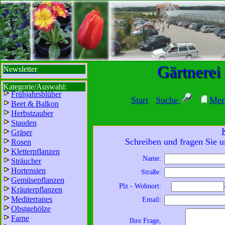
sbi
sb
bi
b
Gärtnerei
Newsletter
Kategorie/Auswahl:
Frühjahrsblüher
Start
Suche
Mer
Beet & Balkon
Herbstzauber
Stauden
Gräser
Schreiben und fragen Sie u
Rosen
Kletterpflanzen
Name:
Sträucher
Wir sind für Sie da:
Hortensien
Straße:
Mo - Fr:
8 - 18 Uhr
Gemüsepflanzen
Plz - Wohnort:
Kräuterpflanzen
Sa:
8 - 13 Uhr
Mediterranes
Email:
und freuen uns auf
Obstgehölze
Ihren Besuch.
Farne
Ihre Frage,