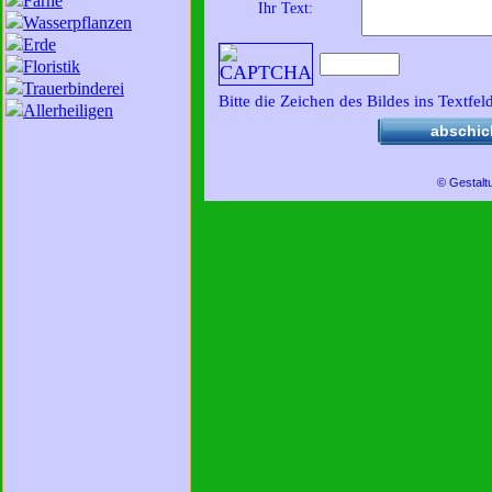
Farne
Ihr Text:
Wasserpflanzen
Erde
Floristik
Trauerbinderei
Bitte die Zeichen des Bildes ins Textfel
Allerheiligen
abschic
© Gestalt