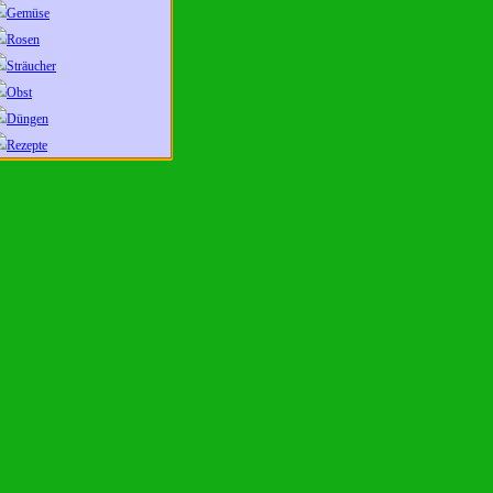
Gemüse
Rosen
Sträucher
Obst
Düngen
Rezepte