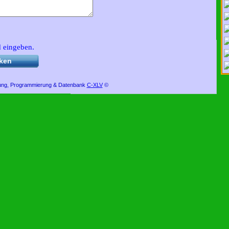
Besuchen Sie uns auf Facebook und
d eingeben.
bekommen Sie weitere
interessante
ken
Informationen über uns und
unsere Aktivitäten.
ung, Programmierung & Datenbank
C-XL
V
©