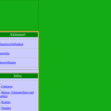
Aktionen!
lanzenverfügbarkeit
utschein
asserpflanzen
Infos
Gärtnerei
Bienen, Schmetterlinge und
sekten
Kräuter
Stauden