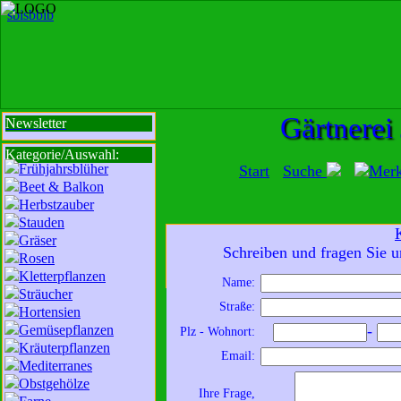
sbi
sb
bi
b
Gärtnerei
Newsletter
Kategorie/Auswahl:
Frühjahrsblüher
Start
Suche
Mer
Beet & Balkon
Herbstzauber
Stauden
Gräser
Mit der Nutzung unserer Dienste erklä
Schreiben und fragen Sie u
Rosen
zur Da
Kletterpflanzen
Name:
Sträucher
Wir sind für Sie da:
Straße:
Hortensien
Mo - Fr:
8 - 18 Uhr
Gemüsepflanzen
-
Plz - Wohnort:
Sa:
8 - 13 Uhr
Kräuterpflanzen
Email:
und freuen uns auf
Mediterranes
Obstgehölze
Ihren Besuch.
Ihre Frage,