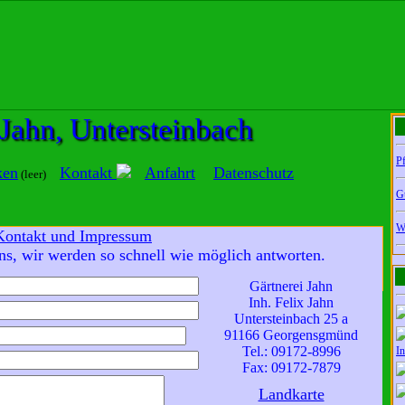
 Jahn, Untersteinbach
Pf
ken
Kontakt
Anfahrt
Datenschutz
(leer)
G
W
Kontakt und Impressum
ren Sie sich mit unserer Datenschutzerklärung einverstanden,
ns, wir werden so schnell wie möglich antworten.
tenschutzerklärung
OK
Gärtnerei Jahn
Inh. Felix Jahn
Untersteinbach 25 a
91166 Georgensgmünd
Tel.: 09172-8996
In
Fax: 09172-7879
Landkarte