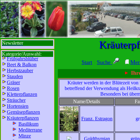
sbi
sb
bi
b
Kräuterpf
Newsletter
Kategorie/Auswahl:
Frühjahrsblüher
Start
Suche
Mer
Beet & Balkon
Herbstzauber
Ihre
Stauden
Gräser
Kräuter werden in der Blütezeit von
Rosen
betreffend der Verwendung als Heilkrau
Besonders bei über
Kletterpflanzen
Sträucher
Name/Details
Fa
Wir sind für Sie da:
Hortensien
Mo - Fr:
8 - 18 Uhr
Gemüsepflanzen
Kräuterpflanzen
Franz. Estragon
g
Sa:
8 - 13 Uhr
Basilikum
und freuen uns auf
Mediterrane
Ihren Besuch.
Minze
Goldthymian
grün