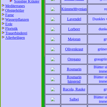
Sonstige Kräuter
Mediterranes
Kümmelthymian
r
Obstgehölze
Farne
Lavendel
Dunkles v
Wasserpflanzen
Erde
Floristik
Lorbeer
dunk
Trauerbinderei
Allerheiligen
Majoran
g
Mit der Nutzung unserer Dienste erklä
Olivenkraut
grüne
zur Da
Oregano
graugrün
Blätter s
Rosmarin
imme
Rosmarin
Blätter s
hängend
imme
Rucola, Rauke
g
Blätter s
Salbei
imme