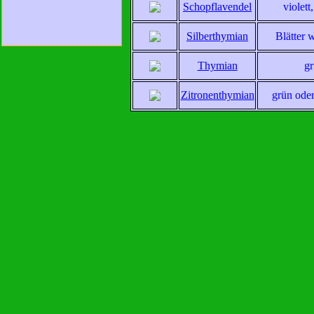
Schopflavendel
violett
Silberthymian
Blätter 
Thymian
g
Zitronenthymian
grün ode