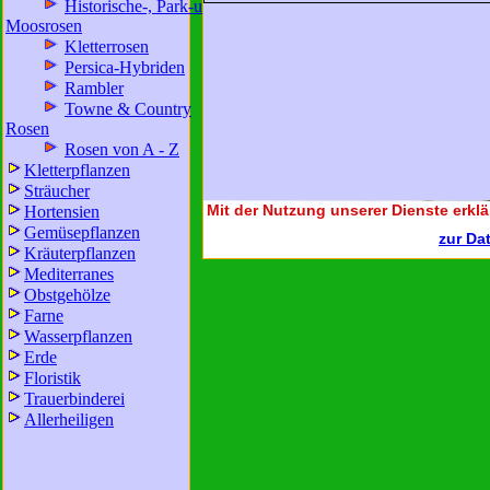
Historische-, Park-u.
Moosrosen
Kletterrosen
Persica-Hybriden
Rambler
Towne & Country
Rosen
Rosen von A - Z
Kletterpflanzen
Sträucher
Mit der Nutzung unserer Dienste erklä
Hortensien
Gemüsepflanzen
zur Da
Kräuterpflanzen
Mediterranes
Obstgehölze
Farne
Wasserpflanzen
Erde
Floristik
Trauerbinderei
Allerheiligen