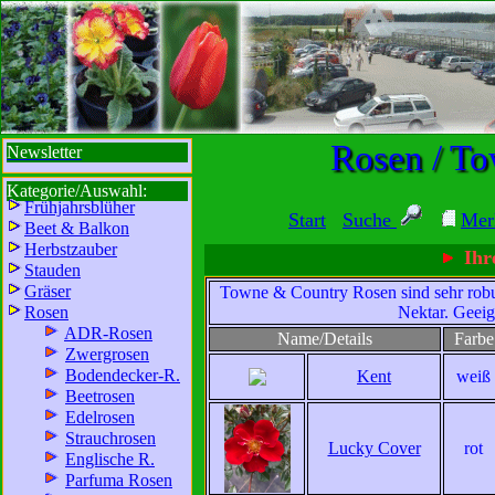
sbi
sb
bi
b
Rosen / T
Newsletter
Kategorie/Auswahl:
Frühjahrsblüher
Start
Suche
Mer
Beet & Balkon
Herbstzauber
Ihre
Stauden
Gräser
Towne & Country Rosen sind sehr robus
Rosen
Nektar. Geeig
ADR-Rosen
Name/Details
Farbe
Zwergrosen
Wir sind für Sie da:
Bodendecker-R.
Kent
weiß
Mo - Fr:
8 - 18 Uhr
Beetrosen
Edelrosen
Sa:
8 - 13 Uhr
Strauchrosen
Lucky Cover
rot
und freuen uns auf
Englische R.
Ihren Besuch.
Parfuma Rosen