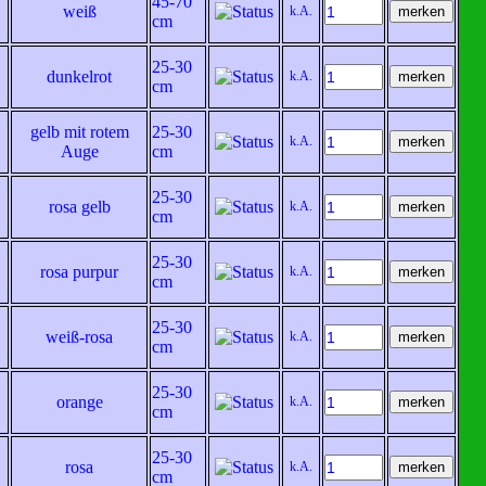
45-70
weiß
k.A.
cm
25-30
dunkelrot
k.A.
cm
gelb mit rotem
25-30
k.A.
Auge
cm
25-30
rosa gelb
k.A.
cm
25-30
rosa purpur
k.A.
cm
25-30
weiß-rosa
k.A.
cm
25-30
orange
k.A.
cm
25-30
rosa
k.A.
cm