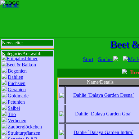
sbi
sb
bi
b
Beet &
Newsletter
Kategorie/Auswahl:
Frühjahrsblüher
Start
Suche
Mer
Beet & Balkon
Begonien
Ihre
Dahlien
Name/Details
Fuchsien
Mit der Nutzung unserer Dienste erklä
Geranien
zur Da
Dahlie ´Dalaya Garden Desna´
Goldmarie
Petunien
Wir sind für Sie da:
Salbei
Mo - Fr:
8 - 18 Uhr
Dahlie ´Dalaya Garden Goa´
Trio
Sa:
8 - 13 Uhr
Verbenen
und freuen uns auf
Zauberglöckchen
Dahlie ´Dalaya Garden Indira´
Strukturpflanzen
Ihren Besuch.