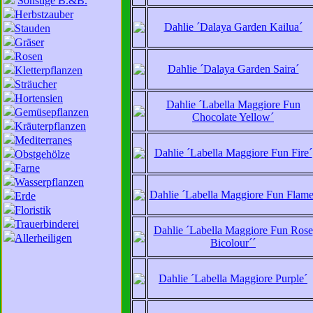
Sonstige B.&B.
Herbstzauber
Dahlie ´Dalaya Garden Kailua´
Stauden
Gräser
Rosen
Dahlie ´Dalaya Garden Saira´
Kletterpflanzen
Sträucher
Hortensien
Dahlie ´Labella Maggiore Fun
Gemüsepflanzen
Chocolate Yellow´
Kräuterpflanzen
Mediterranes
Dahlie ´Labella Maggiore Fun Fire´
Obstgehölze
Farne
Wasserpflanzen
Dahlie ´Labella Maggiore Fun Flame
Erde
Floristik
Trauerbinderei
Dahlie ´Labella Maggiore Fun Rose
Allerheiligen
Bicolour´´
Dahlie ´Labella Maggiore Purple´