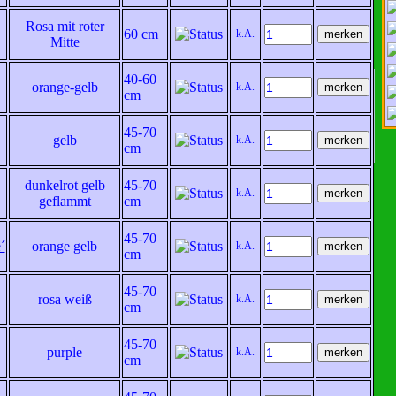
Rosa mit roter
60 cm
k.A.
Mitte
40-60
Besuchen Sie uns auf Facebook und
orange-gelb
k.A.
cm
bekommen Sie weitere
interessante
Informationen über uns und
unsere Aktivitäten.
45-70
gelb
k.A.
cm
dunkelrot gelb
45-70
k.A.
geflammt
cm
45-70
´
orange gelb
k.A.
cm
45-70
rosa weiß
k.A.
cm
45-70
purple
k.A.
cm