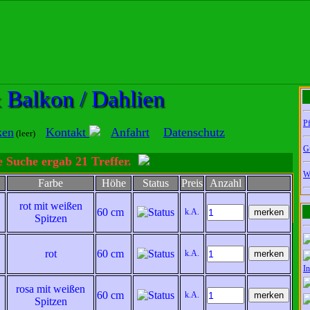
 Balkon / Dahlien
Pf
ken
Kontakt
Anfahrt
Datenschutz
(leer)
G
 Suche ergab 21 Treffer.
W
Farbe
Höhe
Status
Preis
Anzahl
ren Sie sich mit unserer Datenschutzerklärung einverstanden,
rot mit weißen
tenschutzerklärung
OK
60 cm
k.A.
Spitzen
rot
60 cm
k.A.
In
rosa mit weißen
60 cm
k.A.
Spitzen