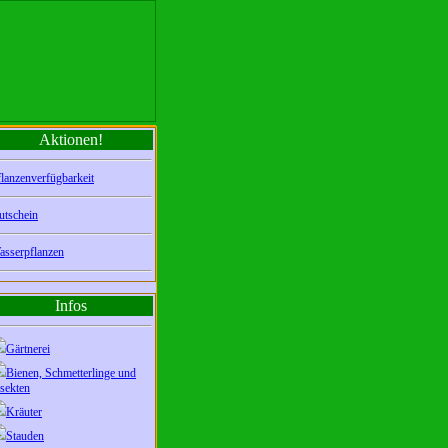
Aktionen!
lanzenverfügbarkeit
utschein
asserpflanzen
Infos
Gärtnerei
Bienen, Schmetterlinge und
sekten
Kräuter
Stauden