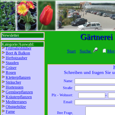
sbi
sb
bi
b
Gärtnerei
Newsletter
Kategorie/Auswahl:
Frühjahrsblüher
Start
Suche
Mer
Beet & Balkon
Herbstzauber
Stauden
Gräser
Schreiben und fragen Sie u
Rosen
Kletterpflanzen
Name:
Sträucher
Wir sind für Sie da:
Hortensien
Straße:
Mo - Fr:
8 - 18 Uhr
Gemüsepflanzen
-
Plz - Wohnort:
Kräuterpflanzen
Sa:
8 - 13 Uhr
Mediterranes
Email:
und freuen uns auf
Obstgehölze
Ihren Besuch.
Farne
Ihre Frage,