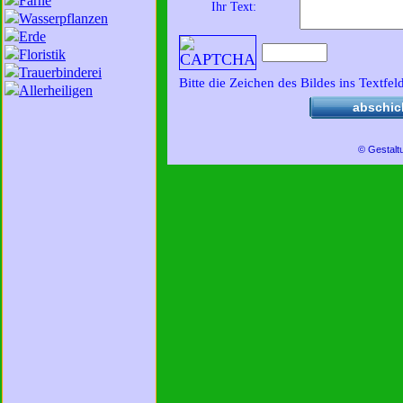
Farne
Ihr Text:
Wasserpflanzen
Erde
Floristik
Trauerbinderei
Bitte die Zeichen des Bildes ins Textfel
Allerheiligen
abschic
© Gestalt