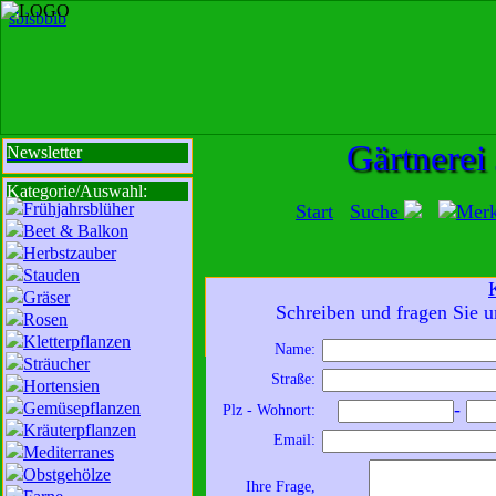
sbi
sb
bi
b
Gärtnerei
Newsletter
Kategorie/Auswahl:
Frühjahrsblüher
Start
Suche
Mer
Beet & Balkon
Herbstzauber
Stauden
Gräser
Mit der Nutzung unserer Dienste erklä
Schreiben und fragen Sie u
Rosen
zur Da
Kletterpflanzen
Name:
Sträucher
Wir sind für Sie da:
Straße:
Hortensien
Mo - Fr:
8 - 18 Uhr
Gemüsepflanzen
-
Plz - Wohnort:
Sa:
8 - 13 Uhr
Kräuterpflanzen
Email:
und freuen uns auf
Mediterranes
Obstgehölze
Ihren Besuch.
Ihre Frage,