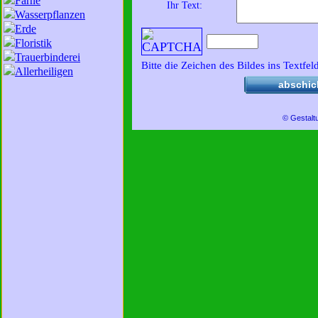
Farne
Ihr Text:
Wasserpflanzen
Erde
Floristik
Trauerbinderei
Bitte die Zeichen des Bildes ins Textfel
Allerheiligen
abschic
© Gestalt