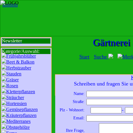
sbi
sb
bi
b
Gärtnerei
Newsletter
Kategorie/Auswahl:
Frühjahrsblüher
Start
Suche
Mer
Beet & Balkon
Herbstzauber
Stauden
Gräser
Mit der Nutzung unserer Dienste erklä
Schreiben und fragen Sie u
Rosen
zur Da
Kletterpflanzen
Name:
Sträucher
Wir sind für Sie da:
Straße:
Hortensien
Mo - Fr:
8 - 18 Uhr
Gemüsepflanzen
-
Plz - Wohnort:
Sa:
8 - 13 Uhr
Kräuterpflanzen
Email:
und freuen uns auf
Mediterranes
Obstgehölze
Ihren Besuch.
Ihre Frage,