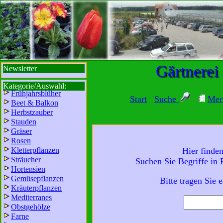
sbi
sb
bi
b
Gärtnerei
Newsletter
Kategorie/Auswahl:
Frühjahrsblüher
Start
Suche
Mer
Beet & Balkon
Herbstzauber
Stauden
Gräser
Rosen
Kletterpflanzen
Hier finde
Sträucher
Suchen Sie Begriffe in
Wir sind für Sie da:
Hortensien
Mo - Fr:
8 - 18 Uhr
Gemüsepflanzen
Bitte tragen Sie 
Kräuterpflanzen
Sa:
8 - 13 Uhr
Mediterranes
und freuen uns auf
Obstgehölze
Ihren Besuch.
Farne